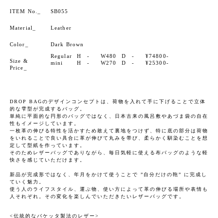
ITEM No._
SB055
Material_
Leather
Color_
Dark Brown
Regular
H -
W480
D -
¥74800-
Size &
mini
H -
W270
D -
¥25300-
Price_
DROP BAGのデザインコンセプトは、荷物を入れて手に下げることで立体
的な雫型が完成するバッグ。
単純に平面的な円形のバッグではなく、日本古来の風呂敷やあづま袋の自在
性もイメージしています。
一枚革の伸びる特性を活かすため敢えて裏地をつけず、特に底の部分は荷物
をいれることで良い具合に革が伸びて丸みを帯び、柔らかく馴染むことを想
定して型紙を作っています。
そのためレザーバッグでありながら、毎日気軽に使える布バッグのような軽
快さを感じていただけます。
新品が完成形ではなく、年月をかけて使うことで ”自分だけの鞄” に完成し
ていく魅力。
使う人のライフスタイル、運ぶ物、使い方によって革の伸びる場所や表情も
人それぞれ。その変化を楽しんでいただきたいレザーバッグです。
伝統的なバケッタ製法のレザー