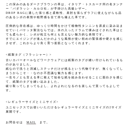
この深みのあるダークブラウンの革は、イタリア・トスカーナ州の名タンナ
ー「バダラッシ・カルロ社」が手掛けた高級レザー。
DROP BAGに適した張り感と柔軟性、肩肘を張らずラフに使えながらも品
のあるシボの表情や粗野感を全て持ち備えた革です。
圧倒的な存在感は、ゆっくり時間をかけて植物性タンニンを原皮に染み込ま
せていくバケッタ製法ならでは。水の入ったドラムで揉みほぐされた革はと
ても柔らかく、シボが粒立ち何とも言えない魅力的な表情です。
すでにエイジングが進んだかのような風情が使い初めの緊張感や硬さを感じ
させず、これからより良く育つ道筋となってくれます。
紙製タグ（フラッシャー）
古いカバーオールなどワークウェアには紙製のタグが縫い付けられているも
のがありました。
紙なので洗うと消滅しステッチだけが残るという代物ですが、無くなってし
まうからこそ・・なのか不思議な魅力を感じます。
一生モノとも言える革に敢えて短命な紙を組み合わせることに面白さを感じ
て、紙製のタグを縫い込みました。
破り取ってしまってもよし、よれよれになるのを楽しんで貰ってもよしで
す。
レギュラーサイズとミニサイズ
ユニセックスでお使いいただけるレギュラーサイズとミニサイズの2サイズ
展開です。
お問合せは
MAIL
まで。