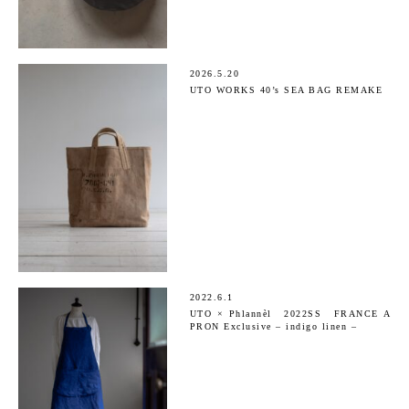
2026.5.20
UTO WORKS 40’s SEA BAG REMAKE
2022.6.1
UTO × Phlannèl 2022SS FRANCE A
PRON Exclusive – indigo linen –