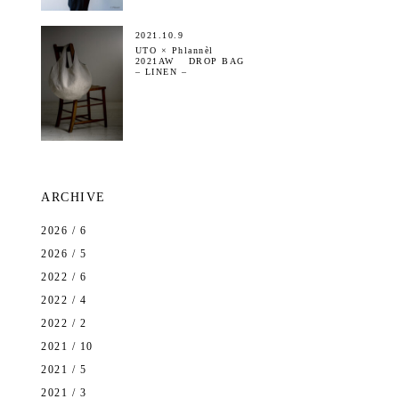
2021.10.9
UTO × Phlannèl
2021AW DROP BAG
– LINEN –
ARCHIVE
2026 / 6
2026 / 5
2022 / 6
2022 / 4
2022 / 2
2021 / 10
2021 / 5
2021 / 3