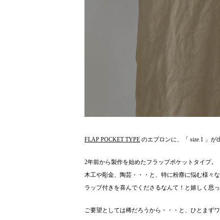
FLAP POCKET TYPE
のエプロンに、「 size.1 」
2年前から製作を始めたフラップポケットタイプ。
木工や彫金、陶芸・・・と、特に粉塵に悩む様々な
ラップ付きを喜んでくださるなんて！と嬉しく思っ
ご要望としては稀だろうから・・・と、ひとまずワン