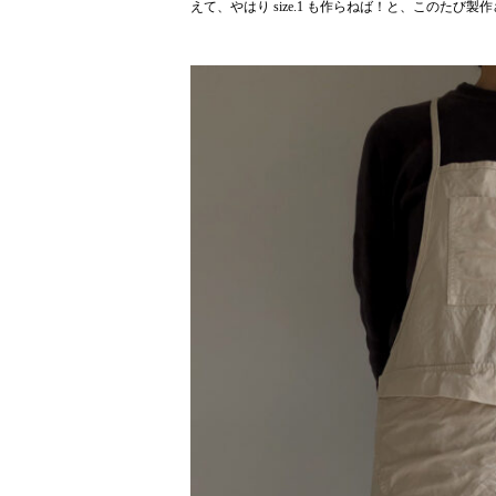
えて、やはり size.1 も作らねば！と、このたび