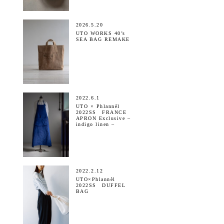
2026.5.20
UTO WORKS 40’s
SEA BAG REMAKE
2022.6.1
UTO × Phlannèl
2022SS FRANCE
APRON Exclusive –
indigo linen –
2022.2.12
UTO×Phlannèl
2022SS DUFFEL
BAG