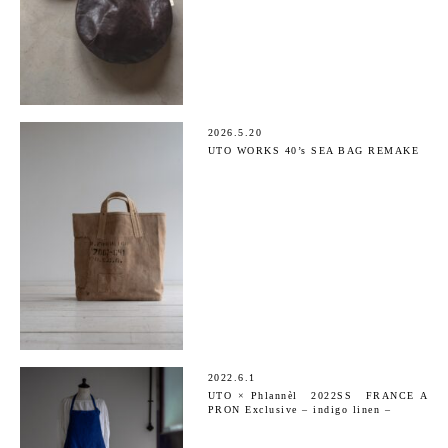
2026.5.20
UTO WORKS 40’s SEA BAG REMAKE
2022.6.1
UTO × Phlannèl 2022SS FRANCE A
PRON Exclusive – indigo linen –